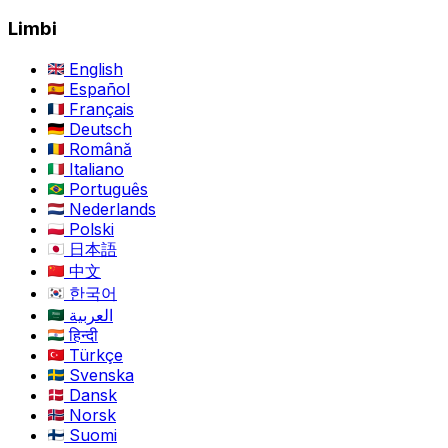
Limbi
English
Español
Français
Deutsch
Română
Italiano
Português
Nederlands
Polski
日本語
中文
한국어
العربية
हिन्दी
Türkçe
Svenska
Dansk
Norsk
Suomi