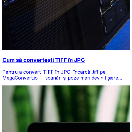
Cum să convertești TIFF în JPG
Pentru a converti TIFF în JPG, încarcă .tiff pe
MegaConvert.io — scanări și poze mari devin fișiere
compacte, gratuit.