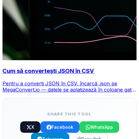
Cum să convertești JSON în CSV
Pentru a converti JSON în CSV, încarcă .json pe
MegaConvert.io — datele se aplatizează în coloane gata
pentru Excel, gratuit, fără cod.
SHARE THIS TOOL
X
Facebook
WhatsApp