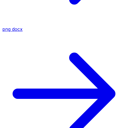
png
docx