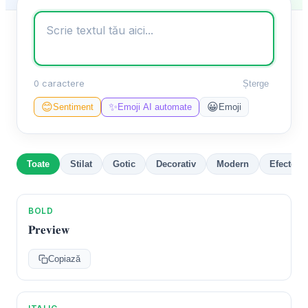
0 caractere
Șterge
✨
😊
😀
Sentiment
Emoji AI automate
Emoji
Toate
Stilat
Gotic
Decorativ
Modern
Efecte
BOLD
𝐏𝐫𝐞𝐯𝐢𝐞𝐰
Copiază