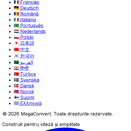
Français
Deutsch
Română
Italiano
Português
Nederlands
Polski
日本語
中文
한국어
العربية
हिन्दी
Türkçe
Svenska
Dansk
Norsk
Suomi
Ελληνικά
© 2026 MegaConvert. Toate drepturile rezervate.
Construit pentru viteză și simplitate