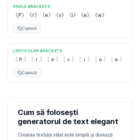
ANGLE BRACKETS
《P》《r》《e》《v》《i》《e》《w》
Copiază
LENTICULAR BRACKETS
〔Ｐ〕〔ｒ〕〔ｅ〕〔ｖ〕〔ｉ〕〔ｅ〕〔ｗ〕
Copiază
Cum să folosești
generatorul de text elegant
Crearea textului stilat este simplă și durează