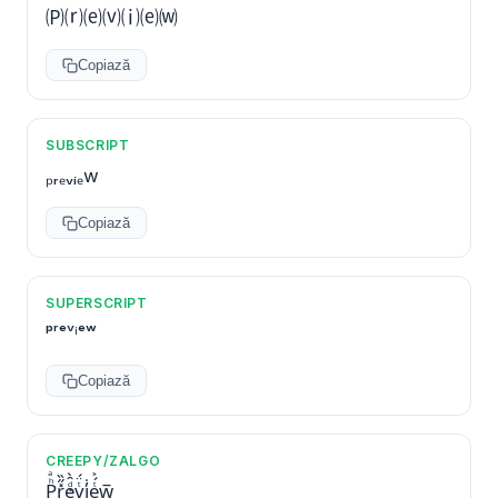
🄟⒭⒠⒱⒤⒠⒲
Copiază
SUBSCRIPT
ₚᵣₑᵥᵢₑw
Copiază
SUPERSCRIPT
ᵖʳᵉᵛⁱᵉʷ
Copiază
CREEPY/ZALGO
P̥̦ͪͣr̩̺̽̋̏e̩̺ͩ̑̀ͅv̳ͭ̈́i͉̓̇e̪ͭ́͐w̰͇̜̅