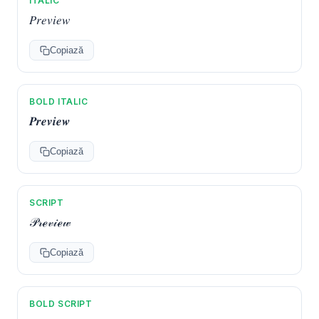
ITALIC
𝑃𝑟𝑒𝑣𝑖𝑒𝑤
Copiază
BOLD ITALIC
𝑷𝒓𝒆𝒗𝒊𝒆𝒘
Copiază
SCRIPT
𝒫𝓇ℯ𝓋𝒾ℯ𝓌
Copiază
BOLD SCRIPT