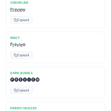
UNDERLINE
P̲r̲e̲v̲i̲e̲w̲
Copiază
WAVY
P̃r̰ẽv̰ĩḛw̃
Copiază
DARK BUBBLE
🅟🅡🅔🅥🅘🅔🅦
Copiază
PARENTHESIZED