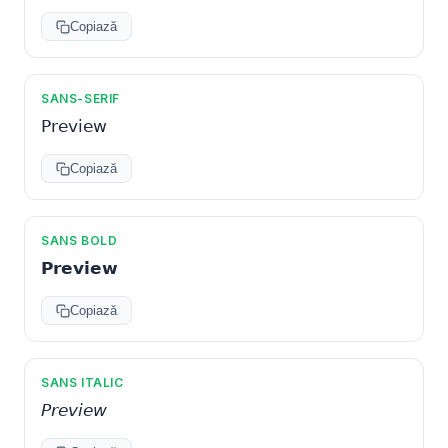
Copiază
SANS-SERIF
𝖯𝗋𝖾𝗏𝗂𝖾𝗐
Copiază
SANS BOLD
𝗣𝗿𝗲𝘃𝗶𝗲𝘄
Copiază
SANS ITALIC
𝘗𝘳𝘦𝘷𝘪𝘦𝘸