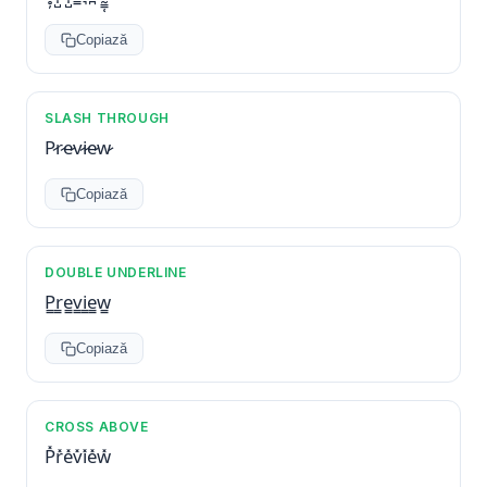
Copiază
SLASH THROUGH
P̷r̷e̷v̷i̷e̷w̷
Copiază
DOUBLE UNDERLINE
P̳r̳e̳v̳i̳e̳w̳
Copiază
CROSS ABOVE
P̽r̽e̽v̽i̽e̽w̽