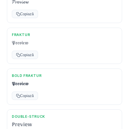
𝓟𝓻𝓮𝓿𝓲𝓮𝔀
Copiază
FRAKTUR
𝔓𝔯𝔢𝔳𝔦𝔢𝔴
Copiază
BOLD FRAKTUR
𝕻𝖗𝖊𝖛𝖎𝖊𝖜
Copiază
DOUBLE-STRUCK
ℙ𝕣𝕖𝕧𝕚𝕖𝕨