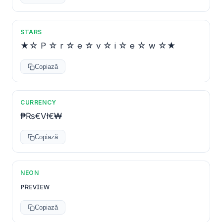
STARS
★☆ P ☆ r ☆ e ☆ v ☆ i ☆ e ☆ w ☆★
Copiază
CURRENCY
₱₨€Vł€₩
Copiază
NEON
ᴘʀᴇᴠɪᴇᴡ
Copiază