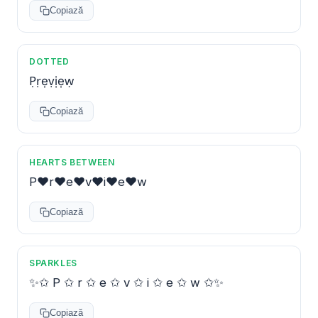
Copiază
DOTTED
P̣ṛẹṿịẹẉ
Copiază
HEARTS BETWEEN
P♥r♥e♥v♥i♥e♥w
Copiază
SPARKLES
✨✩ P ✩ r ✩ e ✩ v ✩ i ✩ e ✩ w ✩✨
Copiază