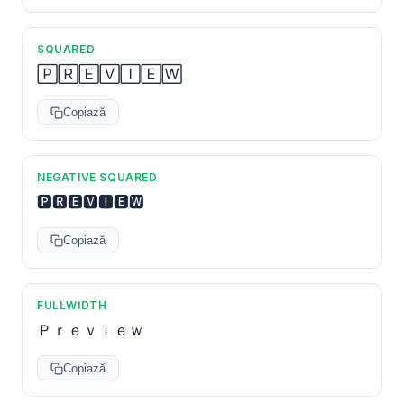
SQUARED
🄿🅁🄴🅅🄸🄴🅆
Copiază
NEGATIVE SQUARED
🅿🆁🅴🆅🅸🅴🆆
Copiază
FULLWIDTH
Ｐｒｅｖｉｅｗ
Copiază