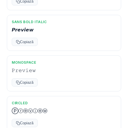
Copiază
SANS BOLD ITALIC
𝙋𝙧𝙚𝙫𝙞𝙚𝙬
Copiază
MONOSPACE
𝙿𝚛𝚎𝚟𝚒𝚎𝚠
Copiază
CIRCLED
Ⓟⓡⓔⓥⓘⓔⓦ
Copiază