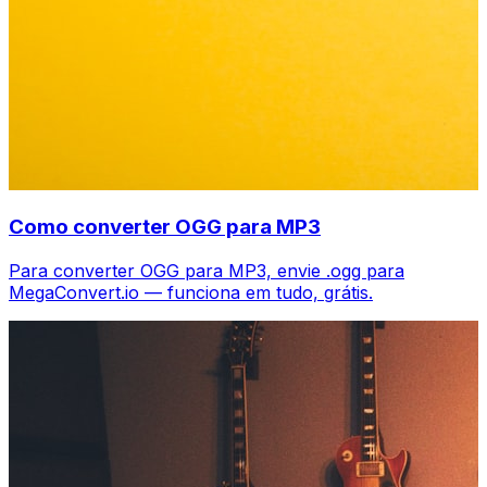
Como converter OGG para MP3
Para converter OGG para MP3, envie .ogg para
MegaConvert.io — funciona em tudo, grátis.