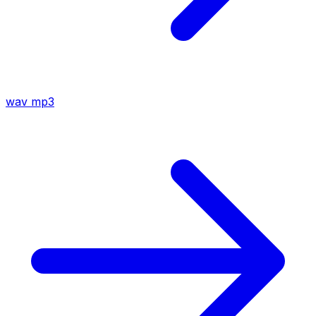
wav
mp3