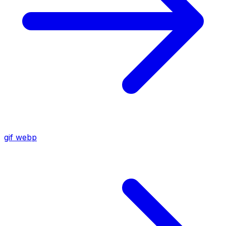
gif
webp