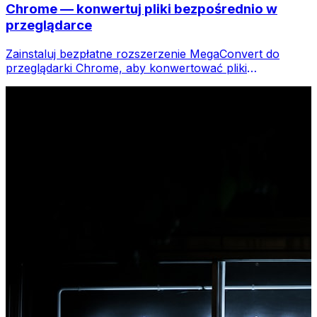
Chrome — konwertuj pliki bezpośrednio w
przeglądarce
Zainstaluj bezpłatne rozszerzenie MegaConvert do
przeglądarki Chrome, aby konwertować pliki
bezpośrednio z paska narzędzi przeglądarki. Kliknij
prawym przyciskiem myszy dowolny plik do konwersji i
uzyskaj natychmiastowy dostęp do wszystkich narzędzi
w przeglądarce Chrome.