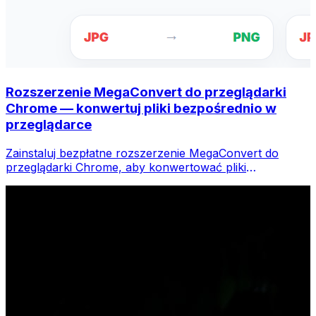
Rozszerzenie MegaConvert do przeglądarki
Chrome — konwertuj pliki bezpośrednio w
przeglądarce
Zainstaluj bezpłatne rozszerzenie MegaConvert do
przeglądarki Chrome, aby konwertować pliki
bezpośrednio z paska narzędzi przeglądarki. Kliknij
prawym przyciskiem myszy dowolny plik do konwersji i
uzyskaj natychmiastowy dostęp do wszystkich narzędzi
w przeglądarce Chrome.