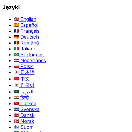
Języki
English
Español
Français
Deutsch
Română
Italiano
Português
Nederlands
Polski
日本語
中文
한국어
العربية
हिन्दी
Türkçe
Svenska
Dansk
Norsk
Suomi