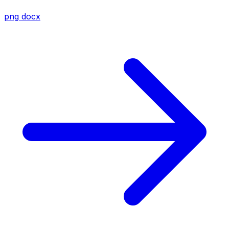
png
docx