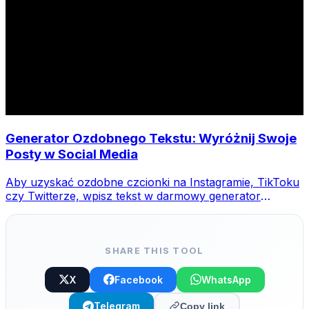
Generator Ozdobnego Tekstu: Wyróżnij Swoje
Posty w Social Media
Aby uzyskać ozdobne czcionki na Instagramie, TikToku
czy Twitterze, wpisz tekst w darmowy generator
MegaConvert, wybierz styl i skopiuj-wklej.
SHARE THIS TOOL
X
Facebook
WhatsApp
Telegram
Copy link