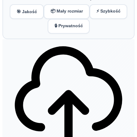
📦 Mały rozmiar
⚡ Szybkość
🎯 Jakość
🔒 Prywatność