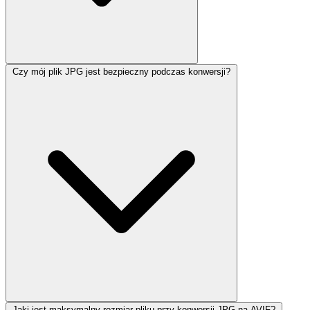
Czy mój plik JPG jest bezpieczny podczas konwersji?
Jaki jest maksymalny rozmiar pliku przy konwersji JPG na AVIF?