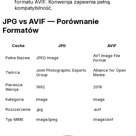
formatu AVIF. Konwersja zapewnia pełną
kompatybilność.
JPG vs AVIF — Porównanie
Formatów
Cecha
JPG
AVIF
AV1 Image File
Pełna Nazwa
JPEG Image
Format
Joint Photographic Experts
Alliance for Open
Twórca
Group
Media
Pierwsza
1992
2019
Wersja
Kategoria
Image
Image
Rozszerzenie
.jpg
.avif
Typ MIME
image/jpeg
image/avif