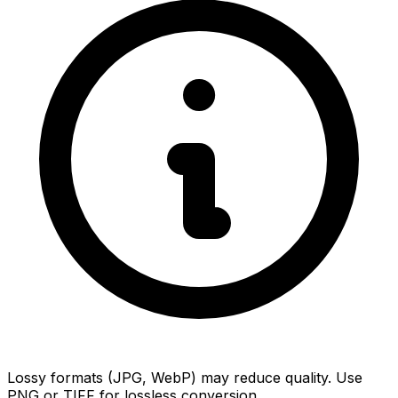
Lossy formats (JPG, WebP) may reduce quality. Use
PNG or TIFF for lossless conversion.