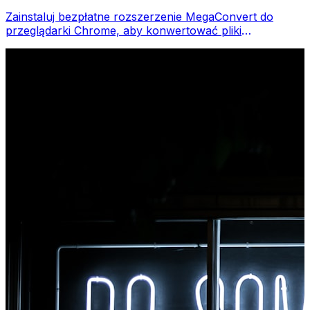
Zainstaluj bezpłatne rozszerzenie MegaConvert do
przeglądarki Chrome, aby konwertować pliki
bezpośrednio z paska narzędzi przeglądarki. Kliknij
prawym przyciskiem myszy dowolny plik do konwersji i
uzyskaj natychmiastowy dostęp do wszystkich narzędzi
w przeglądarce Chrome.