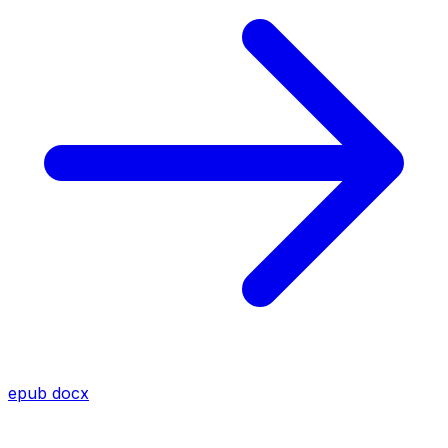
epub
docx