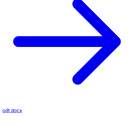
odt
docx