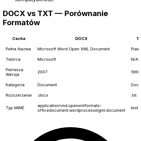
DOCX vs TXT — Porównanie
Formatów
Cecha
DOCX
T
Pełna Nazwa
Microsoft Word Open XML Document
Plain
Twórca
Microsoft
N/A
Pierwsza
2007
1960
Wersja
Kategoria
Document
Docu
Rozszerzenie
.docx
.txt
application/vnd.openxmlformats-
Typ MIME
text/
officedocument.wordprocessingml.document