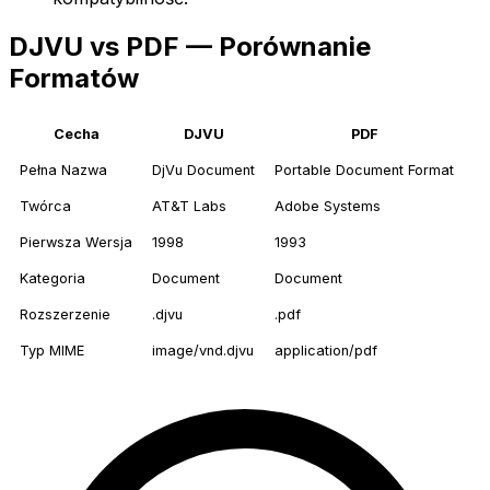
DJVU vs PDF — Porównanie
Formatów
Cecha
DJVU
PDF
Pełna Nazwa
DjVu Document
Portable Document Format
Twórca
AT&T Labs
Adobe Systems
Pierwsza Wersja
1998
1993
Kategoria
Document
Document
Rozszerzenie
.djvu
.pdf
Typ MIME
image/vnd.djvu
application/pdf