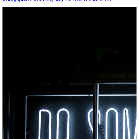
bezpośrednio z paska narzędzi przeglądarki. Kliknij
prawym przyciskiem myszy dowolny plik do konwersji i
uzyskaj natychmiastowy dostęp do wszystkich narzędzi
w przeglądarce Chrome.