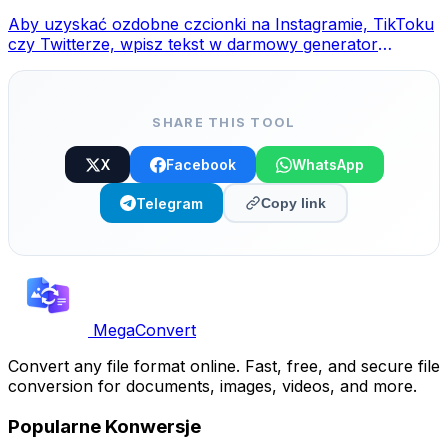
Aby uzyskać ozdobne czcionki na Instagramie, TikToku
czy Twitterze, wpisz tekst w darmowy generator
MegaConvert, wybierz styl i skopiuj-wklej.
SHARE THIS TOOL
X
Facebook
WhatsApp
Telegram
Copy link
MegaConvert
Convert any file format online. Fast, free, and secure file
conversion for documents, images, videos, and more.
Popularne Konwersje