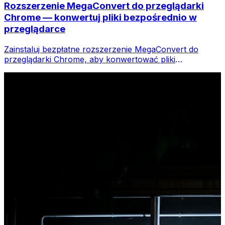
Rozszerzenie MegaConvert do przeglądarki
Chrome — konwertuj pliki bezpośrednio w
przeglądarce
Zainstaluj bezpłatne rozszerzenie MegaConvert do
przeglądarki Chrome, aby konwertować pliki
bezpośrednio z paska narzędzi przeglądarki. Kliknij
prawym przyciskiem myszy dowolny plik do konwersji i
uzyskaj natychmiastowy dostęp do wszystkich narzędzi
w przeglądarce Chrome.