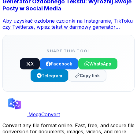
Generator Ozdobnego Tekstu: Wyróżnij Swoje
Posty w Social Media
Aby uzyskać ozdobne czcionki na Instagramie, TikToku
czy Twitterze, wpisz tekst w darmowy generator
MegaConvert, wybierz styl i skopiuj-wklej.
SHARE THIS TOOL
X
Facebook
WhatsApp
Telegram
Copy link
MegaConvert
Convert any file format online. Fast, free, and secure file
conversion for documents, images, videos, and more.