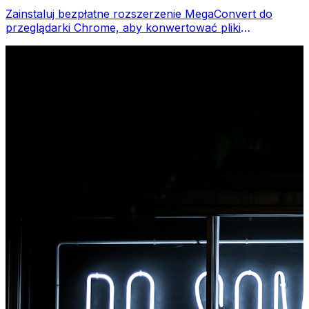
Zainstaluj bezpłatne rozszerzenie MegaConvert do
przeglądarki Chrome, aby konwertować pliki
bezpośrednio z paska narzędzi przeglądarki. Kliknij
prawym przyciskiem myszy dowolny plik do konwersji i
uzyskaj natychmiastowy dostęp do wszystkich narzędzi
w przeglądarce Chrome.