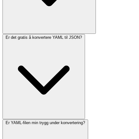
Er det gratis å konvertere YAML til JSON?
Er YAML-filen min trygg under konvertering?