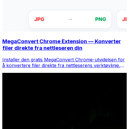
MegaConvert Chrome Extension — Konverter
filer direkte fra nettleseren din
Installer den gratis MegaConvert Chrome-utvidelsen for
å konvertere filer direkte fra nettleserens verktøylinje.
Høyreklikk på hvilken som helst fil for å konvertere, få
tilgang til alle verktøyene umiddelbart fra Chrome.