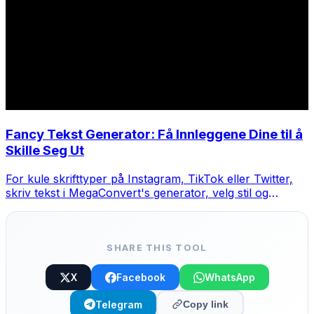
Fancy Tekst Generator: Få Innleggene Dine til å
Skille Seg Ut
For kule skrifttyper på Instagram, TikTok eller Twitter,
skriv tekst i MegaConvert's generator, velg stil og
kopier-lim.
SHARE THIS TOOL
X
Facebook
WhatsApp
Telegram
Copy link