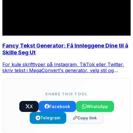
Fancy Tekst Generator: Få Innleggene Dine til å
Skille Seg Ut
For kule skrifttyper på Instagram, TikTok eller Twitter,
skriv tekst i MegaConvert's generator, velg stil og
kopier-lim.
SHARE THIS TOOL
X
Facebook
WhatsApp
Telegram
Copy link