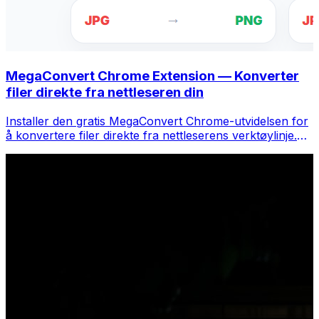
MegaConvert Chrome Extension — Konverter
filer direkte fra nettleseren din
Installer den gratis MegaConvert Chrome-utvidelsen for
å konvertere filer direkte fra nettleserens verktøylinje.
Høyreklikk på hvilken som helst fil for å konvertere, få
tilgang til alle verktøyene umiddelbart fra Chrome.