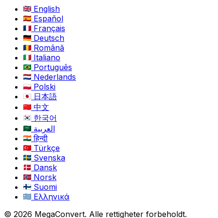
English
Español
Français
Deutsch
Română
Italiano
Português
Nederlands
Polski
日本語
中文
한국어
العربية
हिन्दी
Türkçe
Svenska
Dansk
Norsk
Suomi
Ελληνικά
© 2026 MegaConvert. Alle rettigheter forbeholdt.