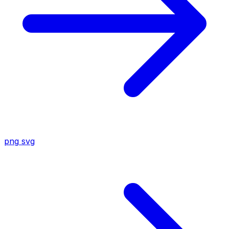
png
svg