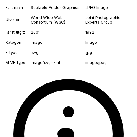
Fullt navn
Scalable Vector Graphics
JPEG Image
World Wide Web
Joint Photographic
Utvikler
Consortium (W3C)
Experts Group
Først utgitt
2001
1992
Kategori
Image
Image
Filtype
.svg
.jpg
MIME-type
image/svg+xml
image/jpeg