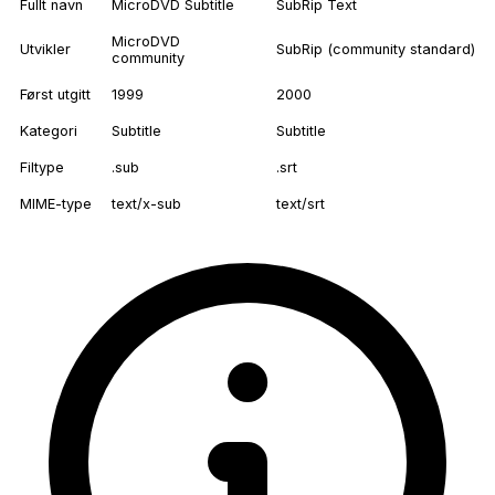
Fullt navn
MicroDVD Subtitle
SubRip Text
MicroDVD
Utvikler
SubRip (community standard)
community
Først utgitt
1999
2000
Kategori
Subtitle
Subtitle
Filtype
.sub
.srt
MIME-type
text/x-sub
text/srt