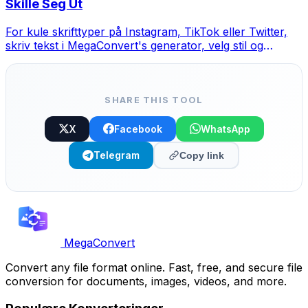
Skille Seg Ut
For kule skrifttyper på Instagram, TikTok eller Twitter,
skriv tekst i MegaConvert's generator, velg stil og
kopier-lim.
SHARE THIS TOOL
X
Facebook
WhatsApp
Telegram
Copy link
MegaConvert
Convert any file format online. Fast, free, and secure file
conversion for documents, images, videos, and more.