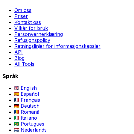
Om oss
Priser
Kontakt oss
Vilkår for bruk
Personvernerklæring
Refusjonspolicy
Retningslinjer for informasjonskapsler
API
Blog
All Tools
Språk
English
Español
Français
Deutsch
Română
Italiano
Português
Nederlands