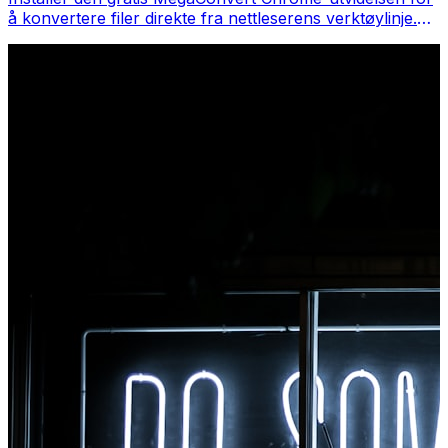
å konvertere filer direkte fra nettleserens verktøylinje.
Høyreklikk på hvilken som helst fil for å konvertere, få
tilgang til alle verktøyene umiddelbart fra Chrome.