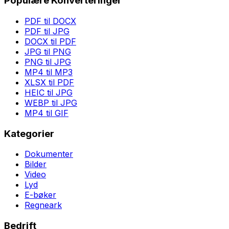
Populære Konverteringer
PDF til DOCX
PDF til JPG
DOCX til PDF
JPG til PNG
PNG til JPG
MP4 til MP3
XLSX til PDF
HEIC til JPG
WEBP til JPG
MP4 til GIF
Kategorier
Dokumenter
Bilder
Video
Lyd
E-bøker
Regneark
Bedrift