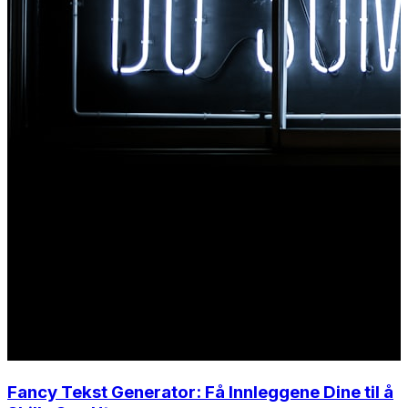
Fancy Tekst Generator: Få Innleggene Dine til å