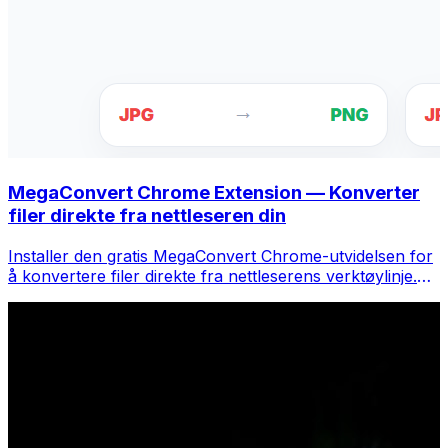
MegaConvert Chrome Extension — Konverter
filer direkte fra nettleseren din
Installer den gratis MegaConvert Chrome-utvidelsen for
å konvertere filer direkte fra nettleserens verktøylinje.
Høyreklikk på hvilken som helst fil for å konvertere, få
tilgang til alle verktøyene umiddelbart fra Chrome.