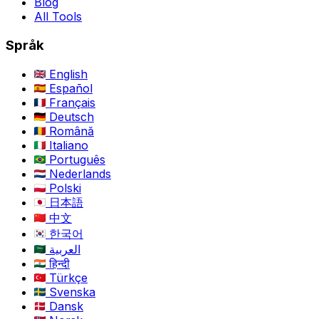
Blog
All Tools
Språk
English
Español
Français
Deutsch
Română
Italiano
Português
Nederlands
Polski
日本語
中文
한국어
العربية
हिन्दी
Türkçe
Svenska
Dansk