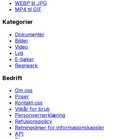
WEBP til JPG
MP4 til GIF
Kategorier
Dokumenter
Bilder
Video
Lyd
E-bøker
Regneark
Bedrift
Om oss
Priser
Kontakt oss
Vilkår for bruk
Personvernerklæring
Refusjonspolicy
Retningslinjer for informasjonskapsler
API