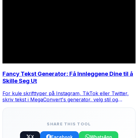
Fancy Tekst Generator: Få Innleggene Dine til å
Skille Seg Ut
For kule skrifttyper på Instagram, TikTok eller Twitter,
skriv tekst i MegaConvert's generator, velg stil og
kopier-lim.
SHARE THIS TOOL
X
Facebook
WhatsApp