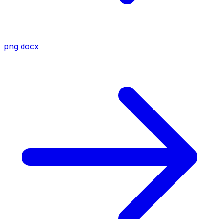
png
docx