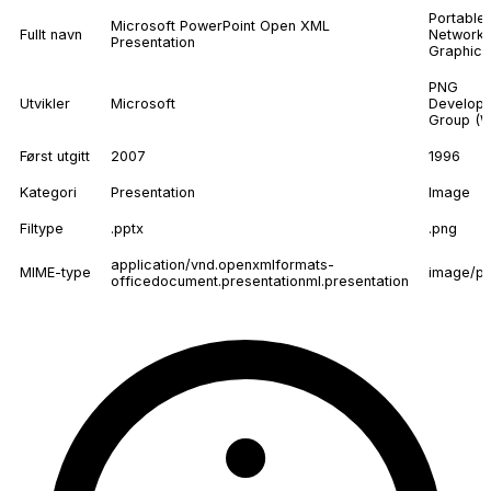
Portable
Microsoft PowerPoint Open XML
Fullt navn
Network
Presentation
Graphics
PNG
Utvikler
Microsoft
Develop
Group (
Først utgitt
2007
1996
Kategori
Presentation
Image
Filtype
.pptx
.png
application/vnd.openxmlformats-
MIME-type
image/p
officedocument.presentationml.presentation