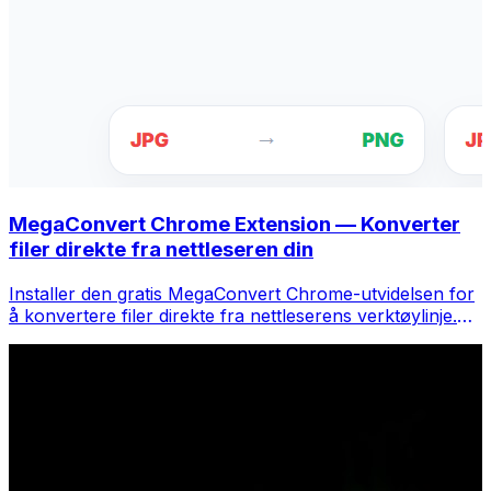
MegaConvert Chrome Extension — Konverter
filer direkte fra nettleseren din
Installer den gratis MegaConvert Chrome-utvidelsen for
å konvertere filer direkte fra nettleserens verktøylinje.
Høyreklikk på hvilken som helst fil for å konvertere, få
tilgang til alle verktøyene umiddelbart fra Chrome.