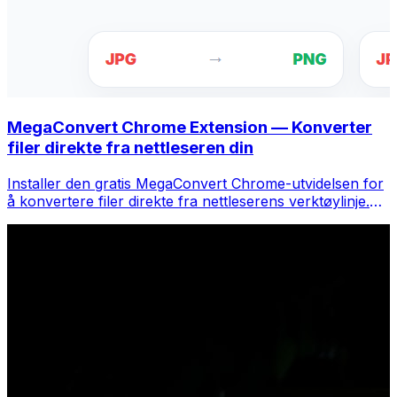
MegaConvert Chrome Extension — Konverter
filer direkte fra nettleseren din
Installer den gratis MegaConvert Chrome-utvidelsen for
å konvertere filer direkte fra nettleserens verktøylinje.
Høyreklikk på hvilken som helst fil for å konvertere, få
tilgang til alle verktøyene umiddelbart fra Chrome.