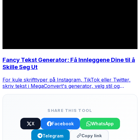
Fancy Tekst Generator: Få Innleggene Dine til å
Skille Seg Ut
For kule skrifttyper på Instagram, TikTok eller Twitter,
skriv tekst i MegaConvert's generator, velg stil og
kopier-lim.
SHARE THIS TOOL
X
Facebook
WhatsApp
Telegram
Copy link