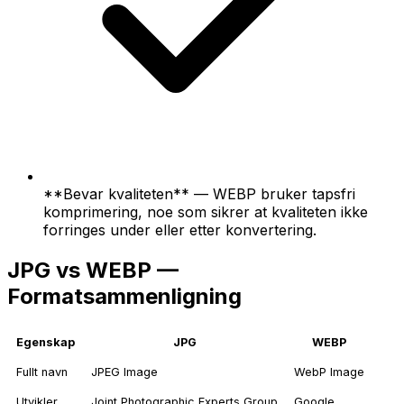
**Bevar kvaliteten** — WEBP bruker tapsfri
komprimering, noe som sikrer at kvaliteten ikke
forringes under eller etter konvertering.
JPG vs WEBP —
Formatsammenligning
Egenskap
JPG
WEBP
Fullt navn
JPEG Image
WebP Image
Utvikler
Joint Photographic Experts Group
Google