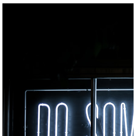
Høyreklikk på hvilken som helst fil for å konvertere, få
tilgang til alle verktøyene umiddelbart fra Chrome.