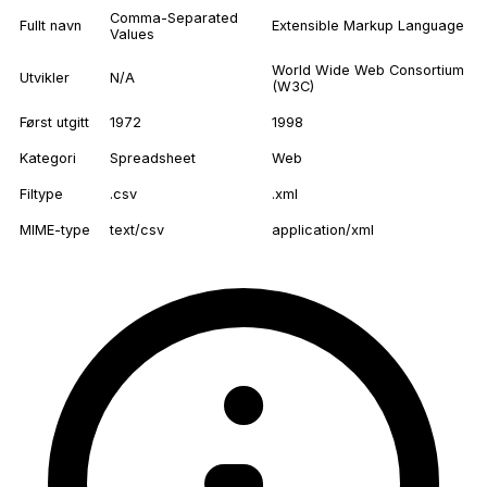
Comma-Separated
Fullt navn
Extensible Markup Language
Values
World Wide Web Consortium
Utvikler
N/A
(W3C)
Først utgitt
1972
1998
Kategori
Spreadsheet
Web
Filtype
.csv
.xml
MIME-type
text/csv
application/xml