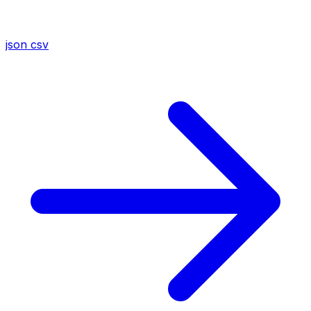
json
csv