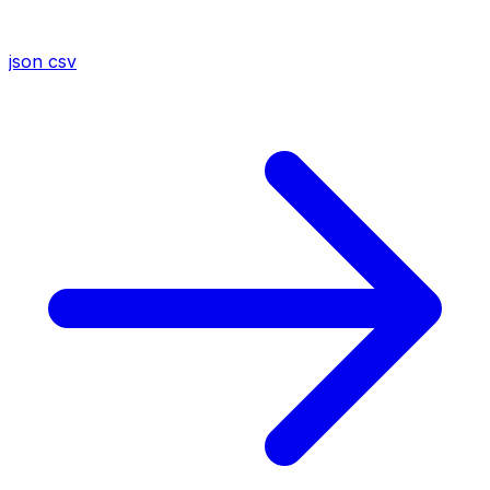
json
csv