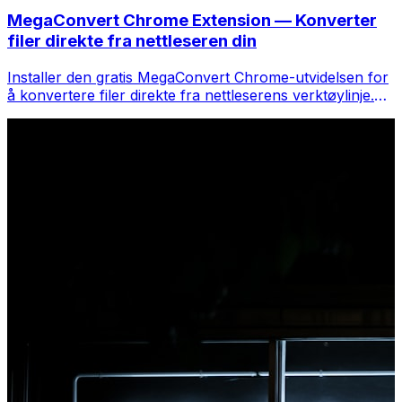
MegaConvert Chrome Extension — Konverter
filer direkte fra nettleseren din
Installer den gratis MegaConvert Chrome-utvidelsen for
å konvertere filer direkte fra nettleserens verktøylinje.
Høyreklikk på hvilken som helst fil for å konvertere, få
tilgang til alle verktøyene umiddelbart fra Chrome.