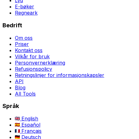
Lyd
E-bøker
Regneark
Bedrift
Om oss
Priser
Kontakt oss
Vilkår for bruk
Personvernerklæring
Refusjonspolicy
Retningslinjer for informasjonskapsler
API
Blog
All Tools
Språk
English
Español
Français
Deutsch