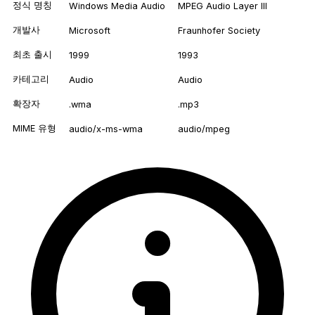
정식 명칭
Windows Media Audio
MPEG Audio Layer III
개발사
Microsoft
Fraunhofer Society
최초 출시
1999
1993
카테고리
Audio
Audio
확장자
.wma
.mp3
MIME 유형
audio/x-ms-wma
audio/mpeg