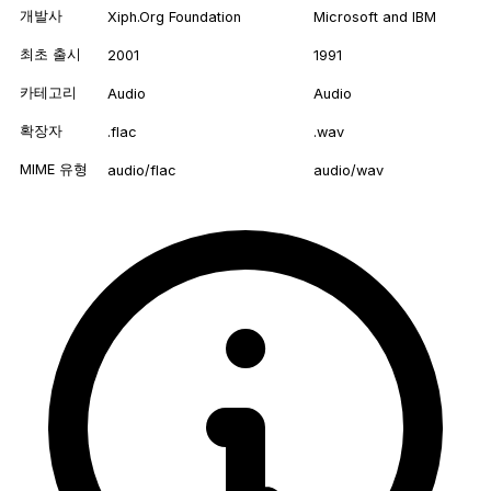
개발사
Xiph.Org Foundation
Microsoft and IBM
최초 출시
2001
1991
카테고리
Audio
Audio
확장자
.flac
.wav
MIME 유형
audio/flac
audio/wav