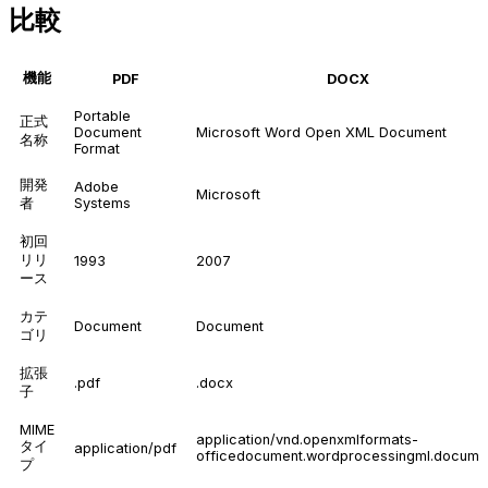
比較
機能
PDF
DOCX
Portable
正式
Document
Microsoft Word Open XML Document
名称
Format
開発
Adobe
Microsoft
者
Systems
初回
リリ
1993
2007
ース
カテ
Document
Document
ゴリ
拡張
.pdf
.docx
子
MIME
application/vnd.openxmlformats-
タイ
application/pdf
officedocument.wordprocessingml.docume
プ