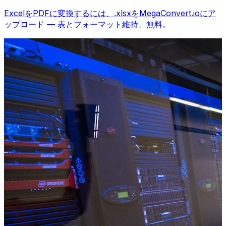
ExcelをPDFに変換するには、.xlsxをMegaConvert.ioにア
ップロード — 表とフォーマット維持、無料。