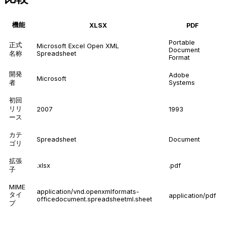
機能
XLSX
PDF
Portable
正式
Microsoft Excel Open XML
Document
名称
Spreadsheet
Format
開発
Adobe
Microsoft
者
Systems
初回
リリ
2007
1993
ース
カテ
Spreadsheet
Document
ゴリ
拡張
.xlsx
.pdf
子
MIME
application/vnd.openxmlformats-
タイ
application/pdf
officedocument.spreadsheetml.sheet
プ