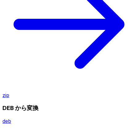
zip
DEB から変換
deb