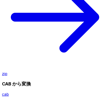
zip
CAB から変換
cab