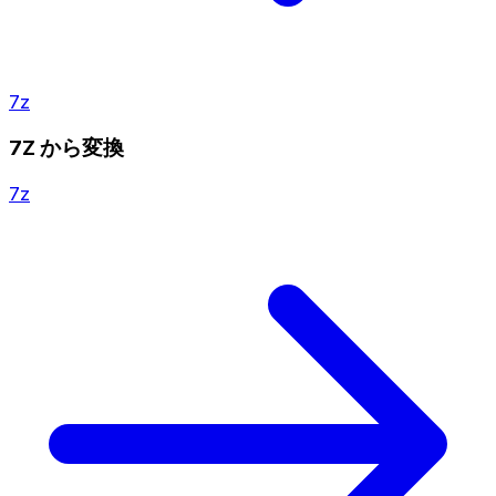
7z
7Z から変換
7z