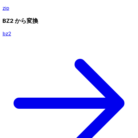
zip
BZ2 から変換
bz2