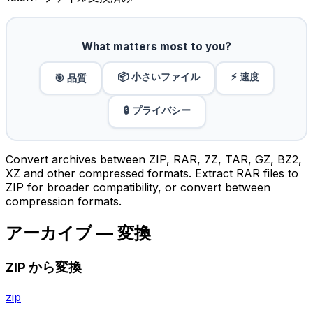
What matters most to you?
📦 小さいファイル
⚡ 速度
🎯 品質
🔒 プライバシー
Convert archives between ZIP, RAR, 7Z, TAR, GZ, BZ2,
XZ and other compressed formats. Extract RAR files to
ZIP for broader compatibility, or convert between
compression formats.
アーカイブ — 変換
ZIP から変換
zip