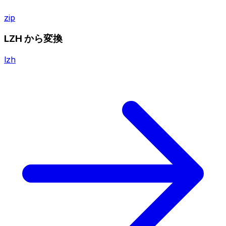
zip
LZH から変換
lzh