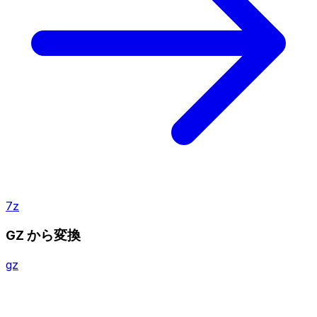
7z
GZ から変換
gz