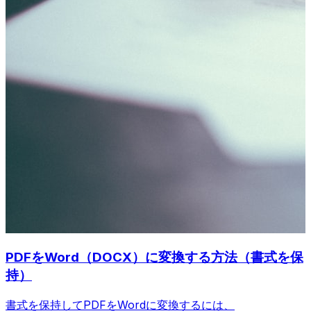
PDFをWord（DOCX）に変換する方法（書式を保
持）
書式を保持してPDFをWordに変換するには、