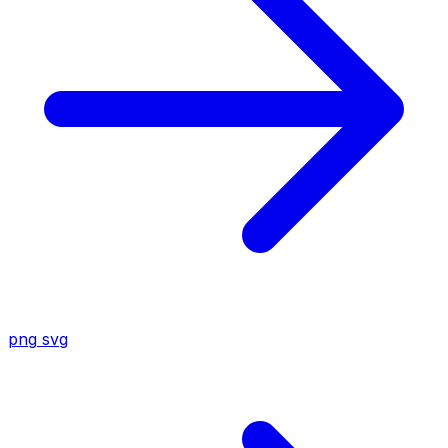
png
svg