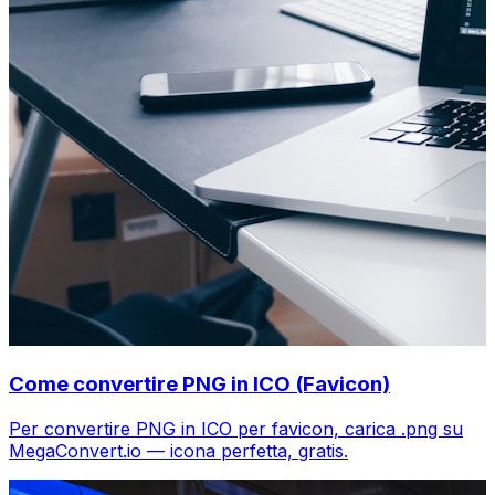
Come convertire PNG in ICO (Favicon)
Per convertire PNG in ICO per favicon, carica .png su
MegaConvert.io — icona perfetta, gratis.