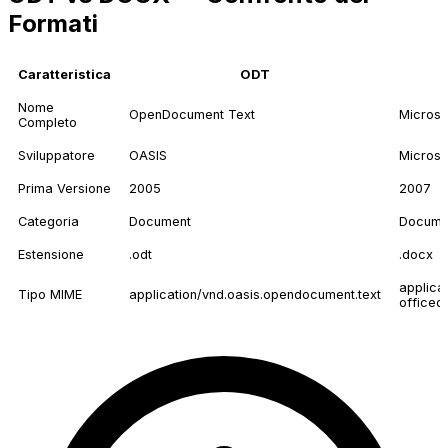
Formati
Caratteristica
ODT
Nome
OpenDocument Text
Micros
Completo
Sviluppatore
OASIS
Microso
Prima Versione
2005
2007
Categoria
Document
Docume
Estensione
.odt
.docx
applica
Tipo MIME
application/vnd.oasis.opendocument.text
officed