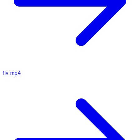
flv
mp4