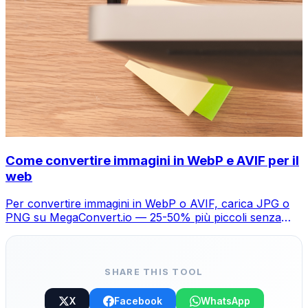
Come convertire immagini in WebP e AVIF per il
web
Per convertire immagini in WebP o AVIF, carica JPG o
PNG su MegaConvert.io — 25-50% più piccoli senza
perdita visibile.
SHARE THIS TOOL
X
Facebook
WhatsApp