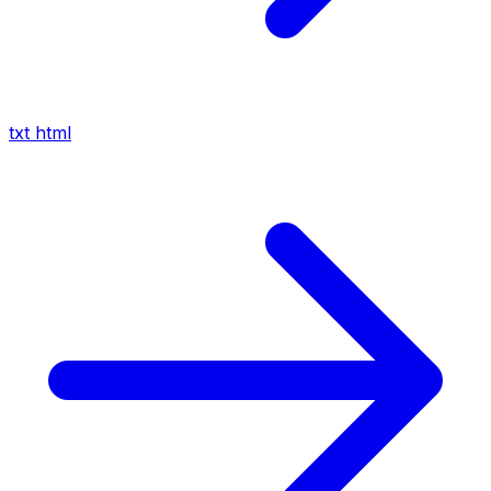
txt
html