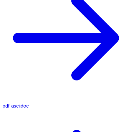
pdf
asciidoc