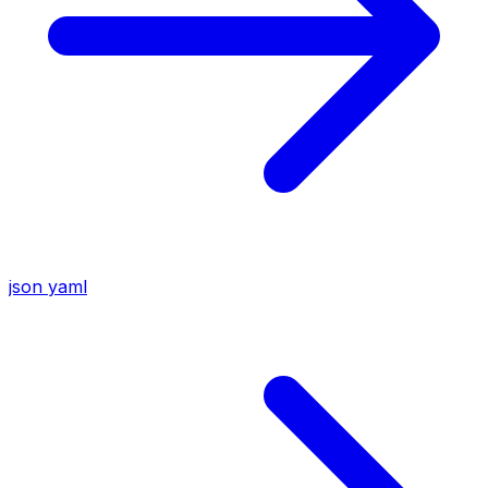
json
yaml