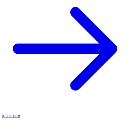
json
csv