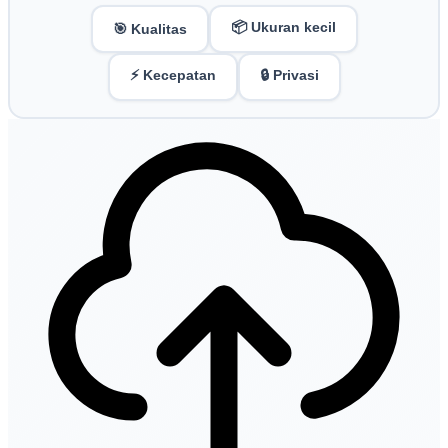
📦 Ukuran kecil
🎯 Kualitas
⚡ Kecepatan
🔒 Privasi