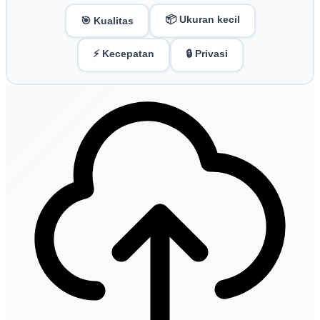
📦 Ukuran kecil
🎯 Kualitas
⚡ Kecepatan
🔒 Privasi