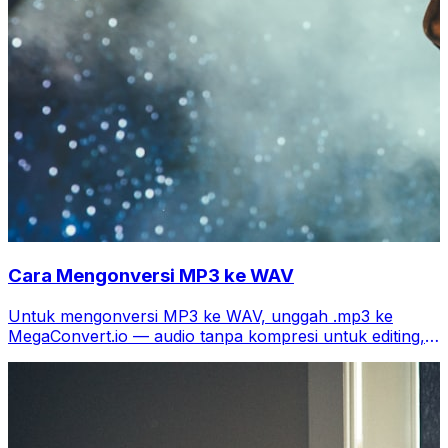
Cara Mengonversi MP3 ke WAV
Untuk mengonversi MP3 ke WAV, unggah .mp3 ke
MegaConvert.io — audio tanpa kompresi untuk editing,
gratis.