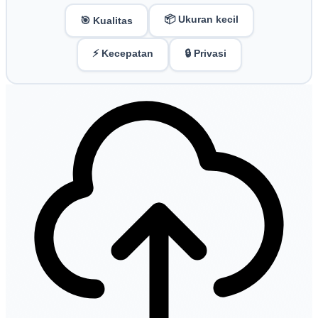
📦 Ukuran kecil
🎯 Kualitas
⚡ Kecepatan
🔒 Privasi