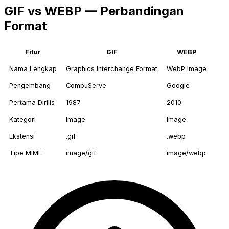
GIF vs WEBP — Perbandingan
Format
Fitur
GIF
WEBP
Nama Lengkap
Graphics Interchange Format
WebP Image
Pengembang
CompuServe
Google
Pertama Dirilis
1987
2010
Kategori
Image
Image
Ekstensi
.gif
.webp
Tipe MIME
image/gif
image/webp