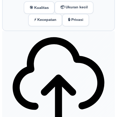
📦 Ukuran kecil
🎯 Kualitas
⚡ Kecepatan
🔒 Privasi