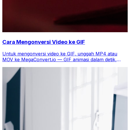
Cara Mengonversi Video ke GIF
Untuk mengonversi video ke GIF, unggah MP4 atau
MOV ke MegaConvert.io — GIF animasi dalam detik,
gratis.