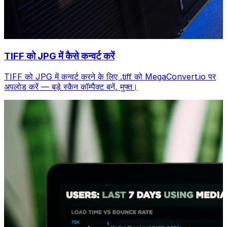
TIFF को JPG में कैसे कन्वर्ट करें
TIFF को JPG में कन्वर्ट करने के लिए .tiff को MegaConvert.io पर
अपलोड करें — बड़े स्कैन कॉम्पैक्ट बनें, मुफ्त।