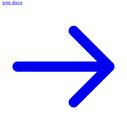
png
docx