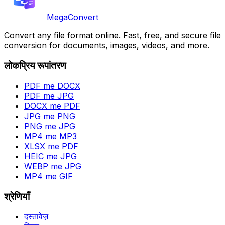
MegaConvert
Convert any file format online. Fast, free, and secure file
conversion for documents, images, videos, and more.
लोकप्रिय रूपांतरण
PDF me DOCX
PDF me JPG
DOCX me PDF
JPG me PNG
PNG me JPG
MP4 me MP3
XLSX me PDF
HEIC me JPG
WEBP me JPG
MP4 me GIF
श्रेणियाँ
दस्तावेज़