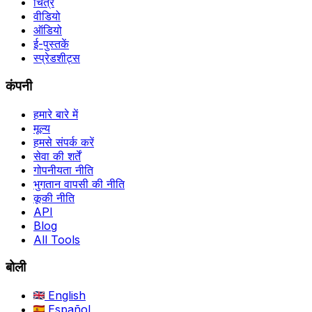
चित्र
वीडियो
ऑडियो
ई-पुस्तकें
स्प्रेडशीट्स
कंपनी
हमारे बारे में
मूल्य
हमसे संपर्क करें
सेवा की शर्तें
गोपनीयता नीति
भुगतान वापसी की नीति
कूकी नीति
API
Blog
All Tools
बोली
English
Español