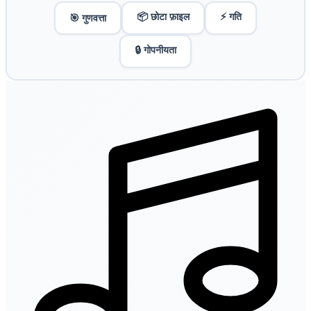
📦 छोटा फ़ाइल
⚡ गति
🎯 गुणवत्ता
🔒 गोपनीयता