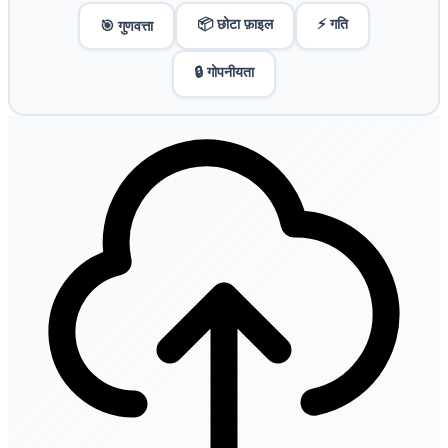
📦 छोटा फ़ाइल
⚡ गति
🎯 गुणवत्ता
🔒 गोपनीयता