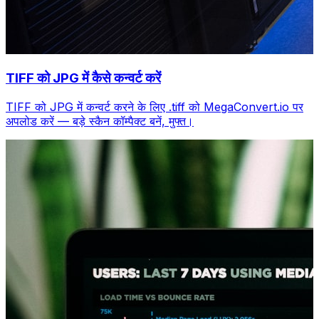
TIFF को JPG में कैसे कन्वर्ट करें
TIFF को JPG में कन्वर्ट करने के लिए .tiff को MegaConvert.io पर
अपलोड करें — बड़े स्कैन कॉम्पैक्ट बनें, मुफ्त।