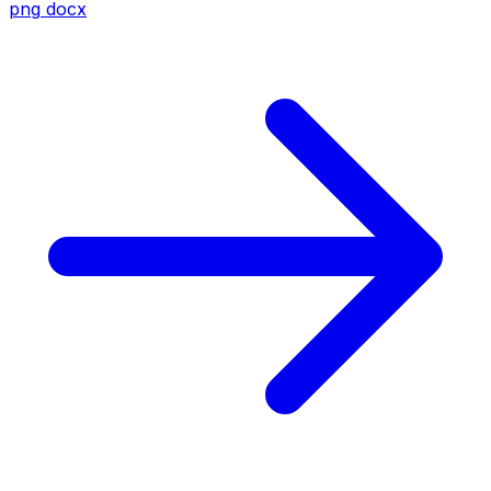
png
docx