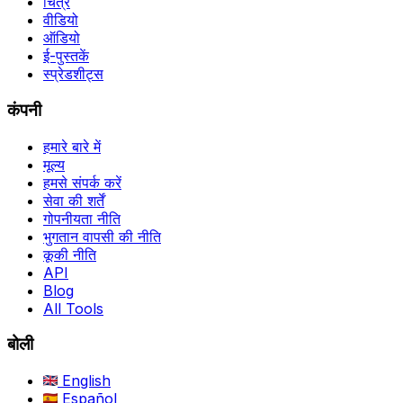
चित्र
वीडियो
ऑडियो
ई-पुस्तकें
स्प्रेडशीट्स
कंपनी
हमारे बारे में
मूल्य
हमसे संपर्क करें
सेवा की शर्तें
गोपनीयता नीति
भुगतान वापसी की नीति
कूकी नीति
API
Blog
All Tools
बोली
English
Español