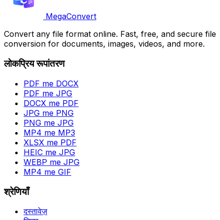
MegaConvert
Convert any file format online. Fast, free, and secure file
conversion for documents, images, videos, and more.
लोकप्रिय रूपांतरण
PDF me DOCX
PDF me JPG
DOCX me PDF
JPG me PNG
PNG me JPG
MP4 me MP3
XLSX me PDF
HEIC me JPG
WEBP me JPG
MP4 me GIF
श्रेणियाँ
दस्तावेज़