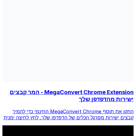
MegaConvert Chrome Extension - המר קבצים
ישירות מהדפדפן שלך
התקן את תוסף MegaConvert Chrome החינמי כדי להמיר
קבצים ישירות מסרגל הכלים של הדפדפן שלך. לחץ לחיצה ימנית
על כל קובץ להמרה, גש לכל הכלים באופן מיידי מ-Chrome.