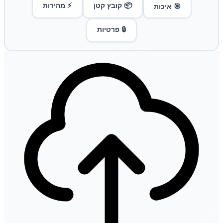
📦 קובץ קטן
⚡ מהירות
🎯 איכות
🔒 פרטיות