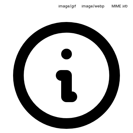
סוג MIME
image/webp
image/gif