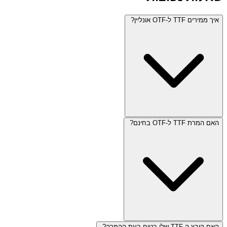
איך ממירים TTF ל-OTF אונליין?
האם המרת TTF ל-OTF בחינם?
האם קובץ ה-TTF שלי בטוח בעת ההמרה?