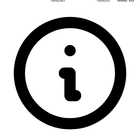
סוג MIME
font/ttf
font/otf