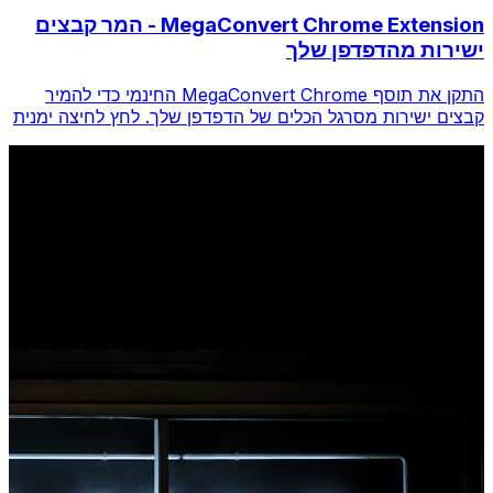
MegaConvert Chrome Extension - המר קבצים
ישירות מהדפדפן שלך
התקן את תוסף MegaConvert Chrome החינמי כדי להמיר
קבצים ישירות מסרגל הכלים של הדפדפן שלך. לחץ לחיצה ימנית
על כל קובץ להמרה, גש לכל הכלים באופן מיידי מ-Chrome.