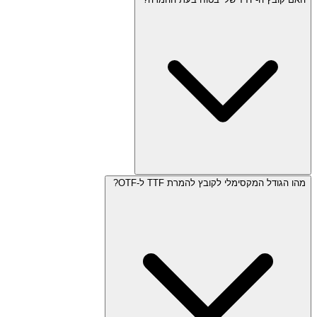
מהו הגודל המקסימלי לקובץ להמרת TTF ל-OTF?