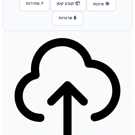
📦 קובץ קטן
⚡ מהירות
🎯 איכות
🔒 פרטיות