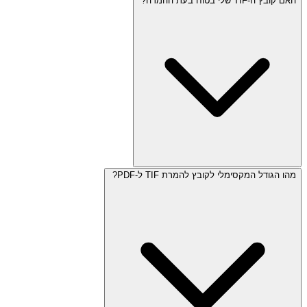
האם קובץ ה-TIF שלי בטוח בעת ההמרה?
מהו הגודל המקסימלי לקובץ להמרת TIF ל-PDF?