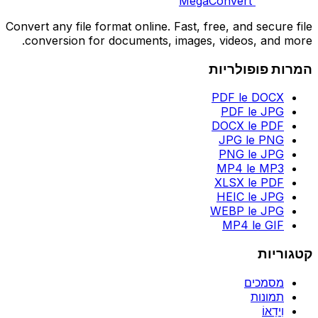
MegaConvert
Convert any file format online. Fast, free, and secure file
conversion for documents, images, videos, and more.
המרות פופולריות
PDF le DOCX
PDF le JPG
DOCX le PDF
JPG le PNG
PNG le JPG
MP4 le MP3
XLSX le PDF
HEIC le JPG
WEBP le JPG
MP4 le GIF
קטגוריות
מסמכים
תמונות
וִידֵאוֹ