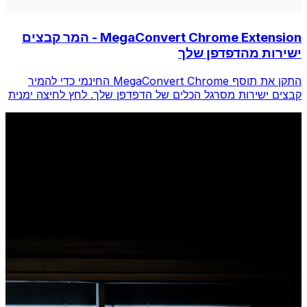
MegaConvert Chrome Extension - המר קבצים
ישירות מהדפדפן שלך
התקן את תוסף MegaConvert Chrome החינמי כדי להמיר
קבצים ישירות מסרגל הכלים של הדפדפן שלך. לחץ לחיצה ימנית
על כל קובץ להמרה, גש לכל הכלים באופן מיידי מ-Chrome.