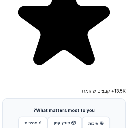
13.5K
+ קבצים שהומרו
What matters most to you?
📦 קובץ קטן
⚡ מהירות
🎯 איכות