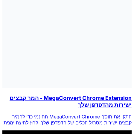
MegaConvert Chrome Extension - המר קבצים
ישירות מהדפדפן שלך
התקן את תוסף MegaConvert Chrome החינמי כדי להמיר
קבצים ישירות מסרגל הכלים של הדפדפן שלך. לחץ לחיצה ימנית
על כל קובץ להמרה, גש לכל הכלים באופן מיידי מ-Chrome.