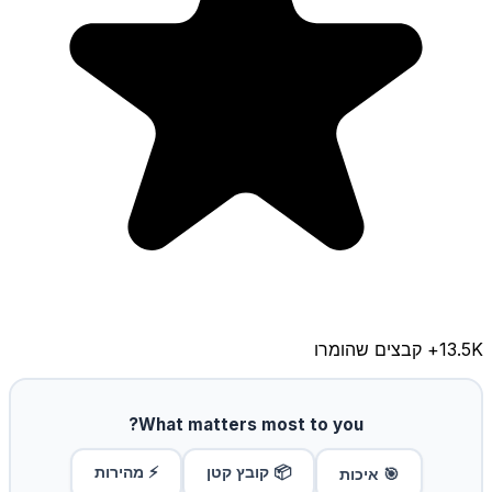
13.5K
+ קבצים שהומרו
What matters most to you?
📦 קובץ קטן
⚡ מהירות
🎯 איכות