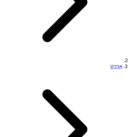
אַרְכִיוֹן