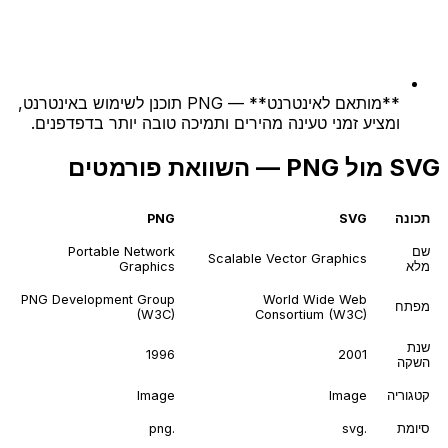
**מותאם לאינטרנט** — PNG תוכנן לשימוש באינטרנט,
ומציע זמני טעינה מהירים ותמיכה טובה יותר בדפדפנים.
SVG מול PNG — השוואת פורמטים
תכונה
SVG
PNG
שם
Portable Network
Scalable Vector Graphics
מלא
Graphics
PNG Development Group
World Wide Web
מפתח
(W3C)
Consortium (W3C)
שנת
1996
2001
השקה
קטגוריה
Image
Image
סיומת
.svg
.png