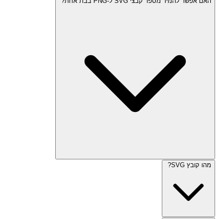
האם אפשר להמיר מספר קבצי SVG ל-PNG בבת אחת?
מהו קובץ SVG?