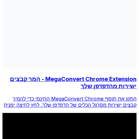
MegaConvert Chrome Extension - המר קבצים
ישירות מהדפדפן שלך
התקן את תוסף MegaConvert Chrome החינמי כדי להמיר
קבצים ישירות מסרגל הכלים של הדפדפן שלך. לחץ לחיצה ימנית
על כל קובץ להמרה, גש לכל הכלים באופן מיידי מ-Chrome.