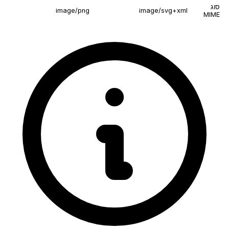
סוג
image/png
image/svg+xml
MIME