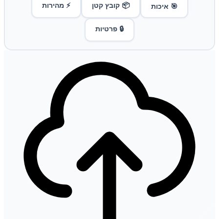
📦 קובץ קטן
⚡ מהירות
🎯 איכות
🔒 פרטיות