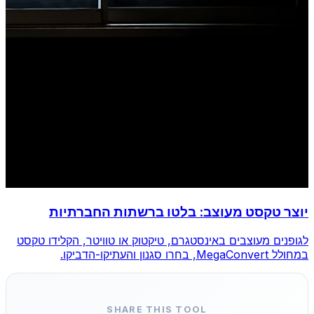
יוצר טקסט מעוצב: בלטו ברשתות החברתיות
לגופנים מעוצבים באינסטגרם, טיקטוק או טוויטר, הקלידו טקסט
במחולל MegaConvert, בחרו סגנון והעתיקו-הדביקו.
SHARE THIS TOOL