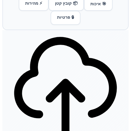
📦 קובץ קטן
⚡ מהירות
🎯 איכות
🔒 פרטיות