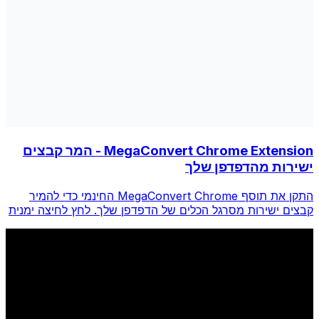
MegaConvert Chrome Extension - המר קבצים
ישירות מהדפדפן שלך
התקן את תוסף MegaConvert Chrome החינמי כדי להמיר
קבצים ישירות מסרגל הכלים של הדפדפן שלך. לחץ לחיצה ימנית
על כל קובץ להמרה, גש לכל הכלים באופן מיידי מ-Chrome.