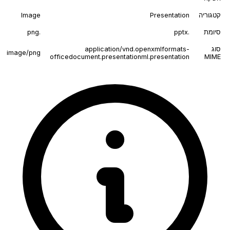
קטגוריה
Presentation
Image
סיומת
.pptx
.png
סוג
application/vnd.openxmlformats-
image/png
officedocument.presentationml.presentation
MIME