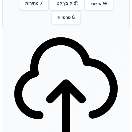
📦 קובץ קטן
⚡ מהירות
🎯 איכות
🔒 פרטיות