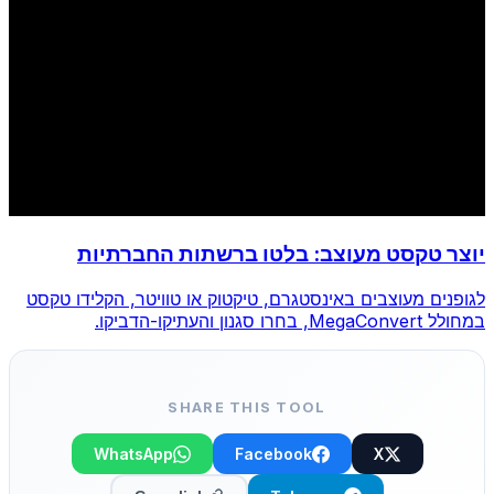
יוצר טקסט מעוצב: בלטו ברשתות החברתיות
לגופנים מעוצבים באינסטגרם, טיקטוק או טוויטר, הקלידו טקסט
במחולל MegaConvert, בחרו סגנון והעתיקו-הדביקו.
SHARE THIS TOOL
WhatsApp
Facebook
X