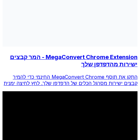
MegaConvert Chrome Extension - המר קבצים
ישירות מהדפדפן שלך
התקן את תוסף MegaConvert Chrome החינמי כדי להמיר
קבצים ישירות מסרגל הכלים של הדפדפן שלך. לחץ לחיצה ימנית
על כל קובץ להמרה, גש לכל הכלים באופן מיידי מ-Chrome.