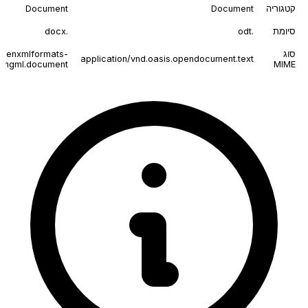
קטגוריה
Document
Document
סיומת
.odt
.docx
סוג
.openxmlformats-
application/vnd.oasis.opendocument.text
singml.document
MIME