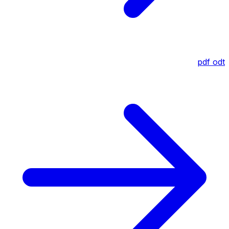
pdf
odt