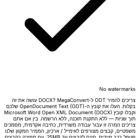
No watermarks
צריכים להמיר ODT ל-DOCX? MegaConvert עושה את זה
בקלות. העלו את קובץ ה-OpenDocument Text (ODT) שלכם
וקבלו קובץ Microsoft Word Open XML Document (DOCX)
תוך שניות — ללא התקנת תוכנה, ללא הרשמה. בין אם אתם
צריכים המרה זו עבור עבודה משרדית, כתיבה אקדמית, מסמכים
משפטיים, קבצים מצורפים לאימייל / ארכיון, הממיר המקוון שלנו
מטפל בכך מיידית. חינם לקבצים עד 25MB, עם תמיכה בקבצים