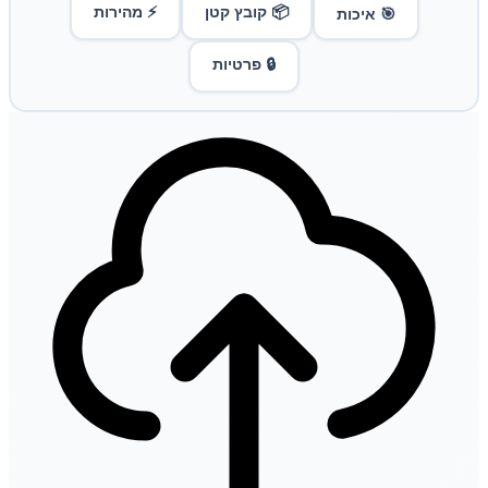
📦 קובץ קטן
⚡ מהירות
🎯 איכות
🔒 פרטיות