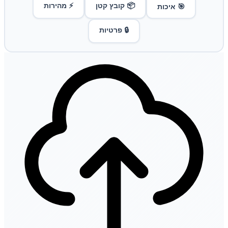
📦 קובץ קטן
⚡ מהירות
🎯 איכות
🔒 פרטיות