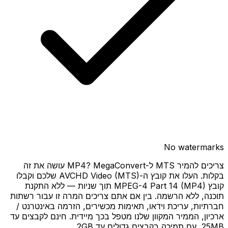
No watermarks
צריכים להמיר MTS ל-MP4? MegaConvert עושה את זה
בקלות. העלו את קובץ ה-AVCHD Video (MTS) שלכם וקבלו
קובץ MPEG-4 Part 14 (MP4) תוך שניות — ללא התקנת
תוכנה, ללא הרשמה. בין אם אתם צריכים המרה זו עבור רשתות
חברתיות, עריכת וידאו, תאימות מכשירים, הזרמה באינטרנט /
ארכיון, הממיר המקוון שלנו מטפל בכך מיידית. חינם לקבצים עד
25MB, עם תמיכה בקבצים גדולים עד 2GB.