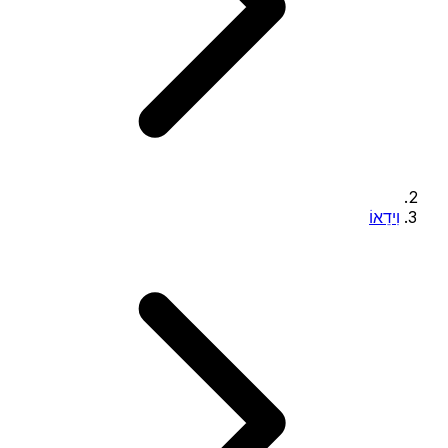
וִידֵאוֹ