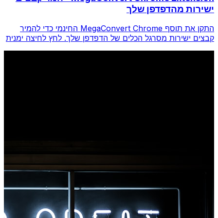
ישירות מהדפדפן שלך
התקן את תוסף MegaConvert Chrome החינמי כדי להמיר
קבצים ישירות מסרגל הכלים של הדפדפן שלך. לחץ לחיצה ימנית
על כל קובץ להמרה, גש לכל הכלים באופן מיידי מ-Chrome.