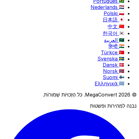
Português
Nederlands
Polski
日本語
中文
한국어
العربية
हिन्दी
Türkçe
Svenska
Dansk
Norsk
Suomi
Ελληνικά
© 2026 MegaConvert. כֹּל הַזְכוּיוֹת שְׁמוּרוֹת.
נבנה למהירות ופשטות